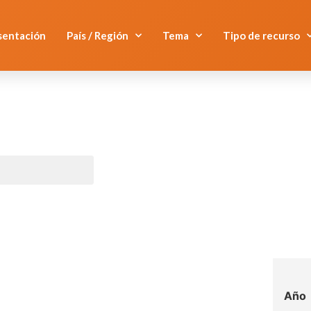
sentación
País / Región
Tema
Tipo de recurso
Año