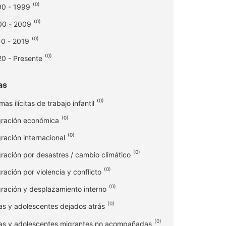
(
0
)
0 - 1999
(
0
)
00 - 2009
(
0
)
0 - 2019
(
0
)
0 - Presente
as
(
0
)
mas ilícitas de trabajo infantil
(
0
)
ración económica
(
0
)
ración internacional
(
0
)
ración por desastres / cambio climático
(
0
)
ración por violencia y conflicto
(
0
)
ración y desplazamiento interno
(
0
)
as y adolescentes dejados atrás
(
0
)
as y adolescentes migrantes no acompañadas