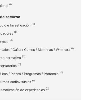
(
0
)
ional
 de recurso
(
0
)
udio e Investigación
(
0
)
icadores
(
0
)
ormes
(
0
)
uales / Guías / Cursos / Memorias / Webinars
(
0
)
co normativo
(
0
)
ervatorios
(
0
)
íticas / Planes / Programas / Protocolo
(
0
)
ursos Audiovisuales
(
0
)
tematización de experiencias