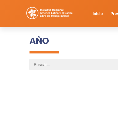
Inicio
Pre
AÑO