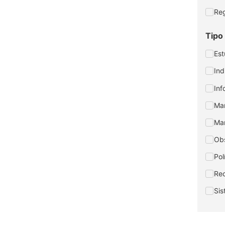
Reg
Tipo
Est
Ind
Inf
Man
Mar
Obs
Pol
Rec
Sis