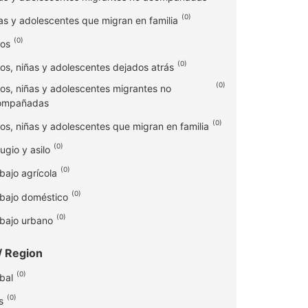
(
0
)
as y adolescentes que migran en familia
(
0
)
os
(
0
)
os, niñas y adolescentes dejados atrás
(
0
)
os, niñas y adolescentes migrantes no
ompañadas
(
0
)
os, niñas y adolescentes que migran en familia
(
0
)
ugio y asilo
(
0
)
bajo agrícola
(
0
)
bajo doméstico
(
0
)
bajo urbano
/ Region
(
0
)
bal
(
0
)
s