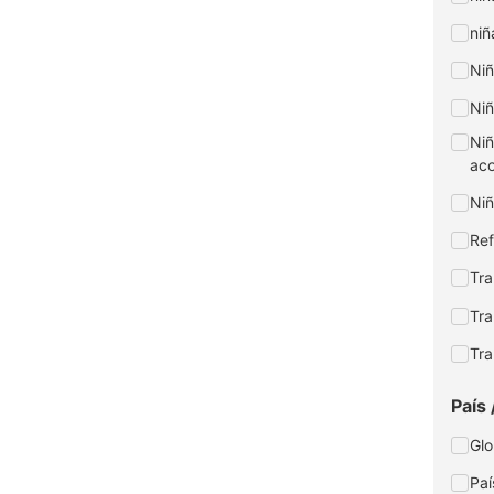
niñ
Niñ
Niñ
Niñ
ac
Niñ
Ref
Tra
Tra
Tra
País 
Glo
Paí